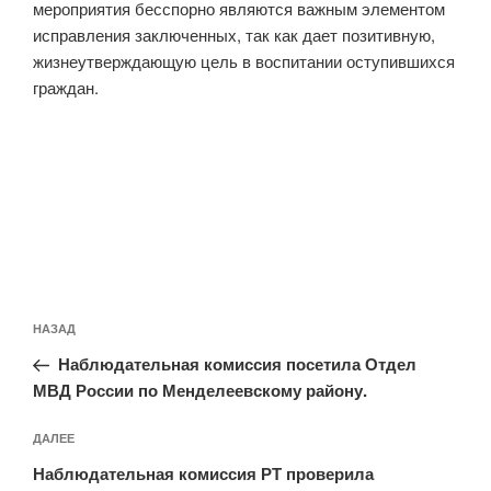
мероприятия бесспорно являются важным элементом
исправления заключенных, так как дает позитивную,
жизнеутверждающую цель в воспитании оступившихся
граждан.
Навигация
Предыдущая
НАЗАД
по
запись:
записям
Наблюдательная комиссия посетила Отдел
МВД России по Менделеевскому району.
Следующая
ДАЛЕЕ
запись
Наблюдательная комиссия РТ проверила