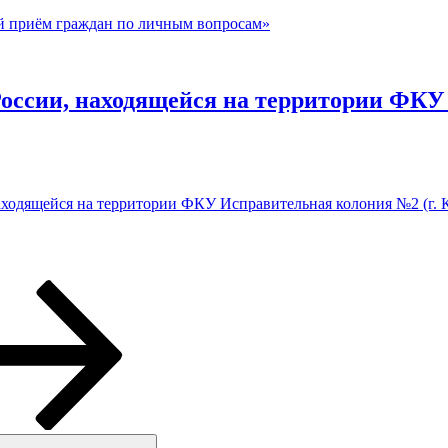
й приём граждан по личным вопросам»
сии, находящейся на территории ФКУ И
дящейся на территории ФКУ Исправительная колония №2 (г. К