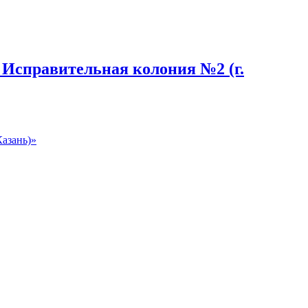
справительная колония №2 (г.
азань)»