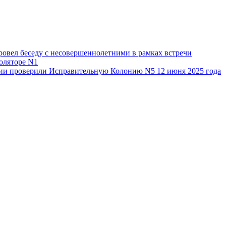
овел беседу с несовершеннолетними в рамках встречи
оляторе N1
ии проверили Исправительную Колонию N5 12 июня 2025 года