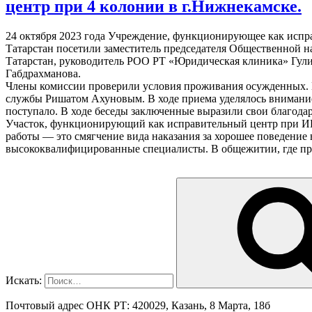
центр при 4 колонии в г.Нижнекамске.
24 октября 2023 года Учреждение, функционирующее как ис
Татарстан посетили заместитель председателя Общественной 
Татарстан, руководитель РОО РТ «Юридическая клиника» Гул
Габдрахманова.
Члены комиссии проверили условия проживания осужденных. 
службы Ришатом Ахуновым. В ходе приема уделялось внимание
поступало. В ходе беседы заключенные выразили свои благодар
Участок, функционирующий как исправительный центр при ИК 
работы — это смягчение вида наказания за хорошее поведение
высококвалифицированные специалисты. В общежитии, где про
Искать:
Почтовый адрес ОНК РТ: 420029, Казань, 8 Марта, 18б