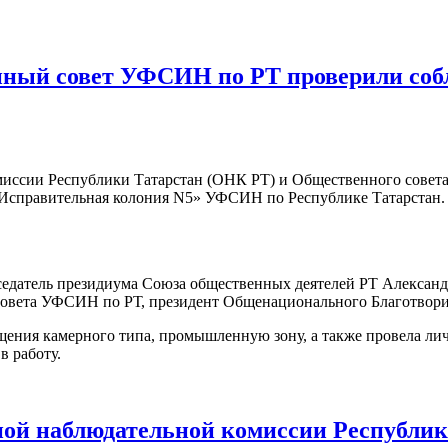
ный совет УФСИН по РТ проверили собл
омиссии Республики Татарстан (ОНК РТ) и Общественного сове
Исправительная колония N5» УФСИН по Республике Татарстан.
едатель президиума Союза общественных деятелей РТ Александ
 совета УФСИН по РТ, президент Общенационального Благотво
щения камерного типа, промышленную зону, а также провела ли
в работу.
нной наблюдательной комиссии Республи