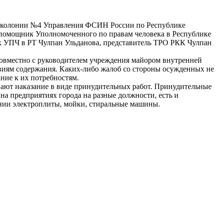
й колонии №4 Управления ФСИН России по Республике
 помощник Уполномоченного по правам человека в Республике
к УПЧ в РТ Чулпан Ульданова, представитель ТРО РКК Чулпан
овместно с руководителем учреждения майором внутренней
виям содержания. Каких-либо жалоб со стороны осужденных не
ние к их потребностям.
ают наказание в виде принудительных работ. Принудительные
на предприятиях города на разные должности, есть и
нии электроплиты, мойки, стиральные машины.