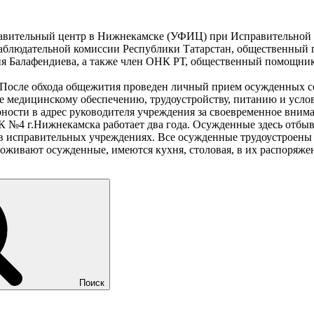
правительный центр в Нижнекамске (УФИЦ) при Исправительно
наблюдательной комиссии Республики Татарстан, общественный
ия Балафендиева, а также член ОНК РТ, общественный помощни
После обхода общежития проведен личный прием осужденных с
 медицинскому обеспечению, трудоустройству, питанию и усло
ности в адрес руководителя учреждения за своевременное внима
№4 г.Нижнекамска работает два года. Осужденные здесь отбыв
 в исправительных учреждениях. Все осужденные трудоустроены 
живают осужденные, имеются кухня, столовая, в их распоряже
Поиск