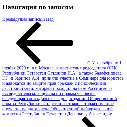
Навигация по записям
Предыдущая запись:
Назад
С 31 октября по 1
ноября 2020 г., в г. Москве, заместитель председателя ОНК
Республики Татарстан Сатдинов И.А., а также Балафендиева
Г.Г., и Зарипов А.Я. приняли участие в Семинаре для юристов
и адвокатов по защите прав граждан с психическими
расстройствами, который проходил на базе Российского
исследовательского центра по правам человека.
Следующая запись
Далее
Сегодня, в здании Общественной
палаты Республики Татарстан состоялось торжественное
вручение мандата члена Общественной наблюдательной
комиссии Республики Татарстан Даренкову Александру