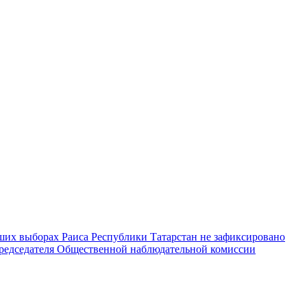
их выборах Раиса Республики Татарстан не зафиксировано
председателя Общественной наблюдательной комиссии